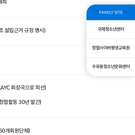
개최
FAMILY SITE
국제청소년센터
조 설립근거 규정 명시)
청협사이버평생교육원
수유동청소년문화센터
(AYC 회장국으로 피선)
청협활동 30년 발간)
(60개회원단체)