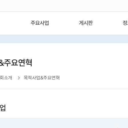
주요사업
게시판
정
&주요연혁
회소개
목적사업&주요연혁
업