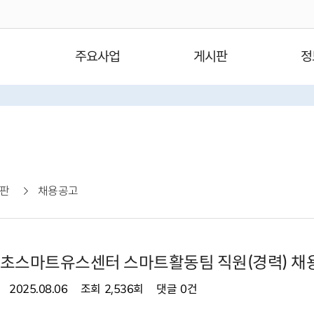
주요사업
게시판
정
판
채용공고
서초스마트유스센터 스마트활동팀 직원(경력) 채
2025.08.06
조회
2,536회
댓글
0건