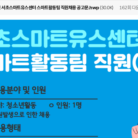
162회 다
년 서초스마트유스센터 스마트활동팀 직원채용 공고문.hwp
(30.0K)