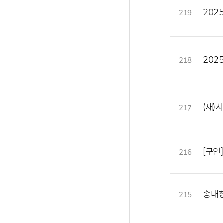
202
219
202
218
(재)
217
[구인
216
송내청
215