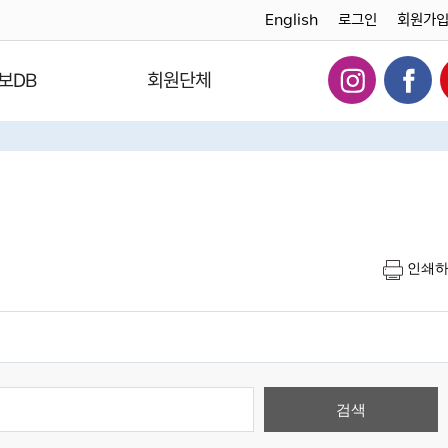
English
로그인
회원가
보DB
회원단체
인쇄