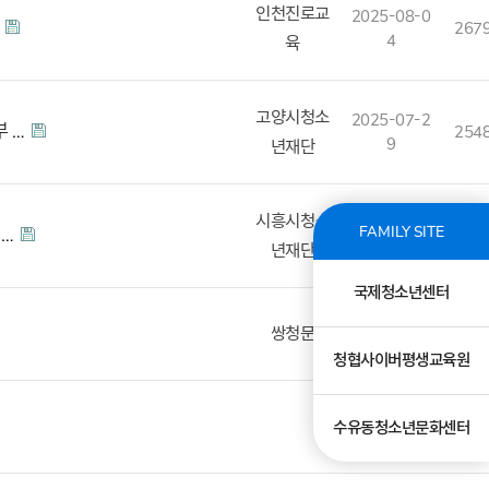
인천진로교
2025-08-0
고
267
4
육
고양시청소
2025-07-2
부 …
254
9
년재단
시흥시청소
2025-07-2
FAMILY SITE
직…
269
5
년재단
국제청소년센터
2025-07-2
쌍청문
258
4
청협사이버평생교육원
2025-07-2
260
수유동청소년문화센터
2