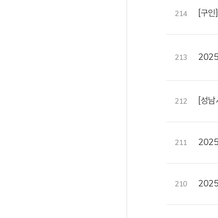
[구인
214
202
213
[성남
212
202
211
202
210