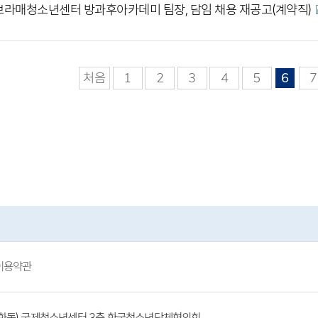
라매청소년센터 방과후아카데미 팀장, 담임 채용 재공고(계약직)
처음
1
2
3
4
5
6
7
이용약관
(방화동) 국제청소년센터 3층 한국청소년단체협의회