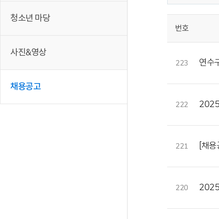
청소년 마당
번호
사진&영상
연수구
223
채용공고
202
222
[채용
221
202
220