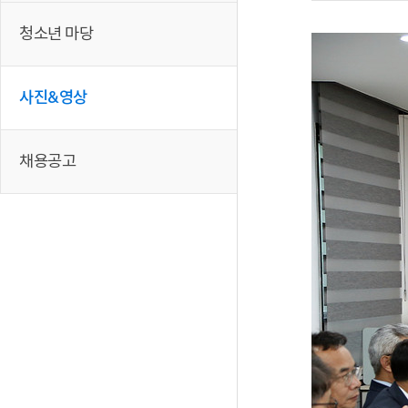
청소년 마당
사진&영상
채용공고