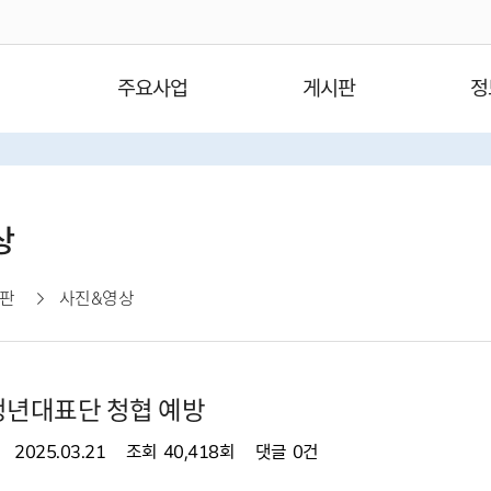
주요사업
게시판
정
상
판
사진&영상
청년대표단 청협 예방
2025.03.21
조회
40,418회
댓글
0건