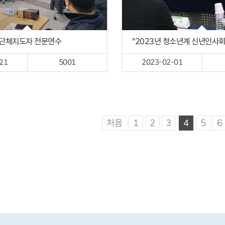
년단체지도자 전문연수
"2023년 청소년계 신년인사회
21
5001
2023-02-01
처음
1
2
3
4
5
6