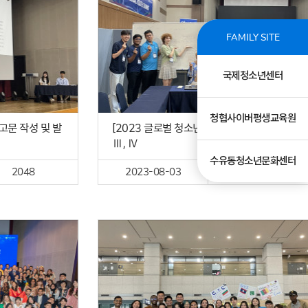
FAMILY SITE
국제청소년센터
청협사이버평생교육원
권고문 작성 및 발
[2023 글로벌 청소년 서밋] 분과토론 Ⅰ, Ⅱ,
Ⅲ, Ⅳ
수유동청소년문화센터
2048
2023-08-03
865