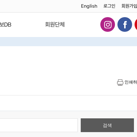
English
로그인
회원가
보DB
회원단체
인쇄