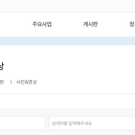
주요사업
게시판
정
상
판
사진&영상