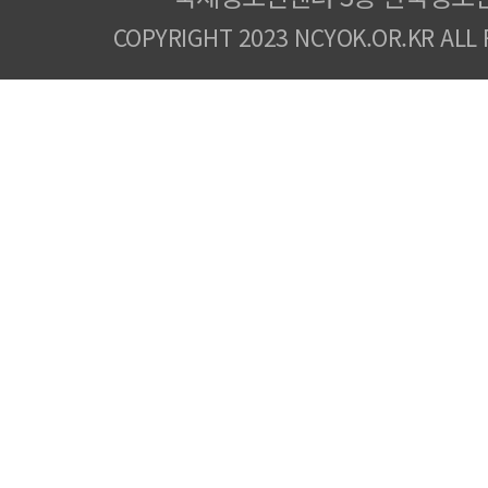
COPYRIGHT 2023 NCYOK.OR.KR ALL