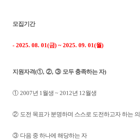
모집기간
- 20
25. 08. 01(
금
) ~ 2025. 09. 01(
월
)
지원자격
(
①
,
②
,
③
모두 충족하는 자
)
①
2007
년
1
월생
~ 2012
년
12
월생
②
도전 목표가 분명하며 스스로 도전하고자 하는 의
③
다음 중 하나에 해당하는 자