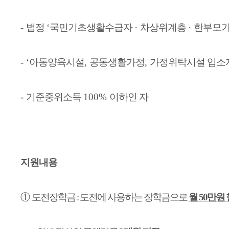
-
법정
‘
국민기초생활수급자
·
차상위계층
·
한부모
- ‘
아동양육시설
,
공동생활가정
,
가정위탁시설 입소
-
기준중위소득
100%
이하인 자
지원내용
①
도전장학금
:
도전에 사용하는 장학금으로
월
50
만원 