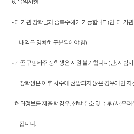
6.
유의사항
-
타 기관 장학금과 중복수혜가 가능합니다
(
단
,
타 기관
내역은 명확히 구분되어야 함
).
-
기존 구멍뒤주 장학생은 지원 불가합니다
(
단
,
시범사
장학생은 이후 차수에 선발되지 않은 경우에만 지
-
허위정보를 제출할 경우
,
선발 취소 및 추후
(
사
)
유쾌
됩니다
.