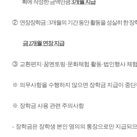
획에 작성한 금액만큼
3
개월 지급
②
연장장학금
: 3
개월의 기간 동안 활동을 성실히 한 
금
2
개월 연장 지급
③
교환편지
·
꿈멘토링
·
문화체험 활동
·
법인행사 체험
※
의무사항을 수행하지 않으면 장학금 지급이 중
※
장학금 사용 관련 주의사항
-
장학금은 장학생 본인 명의의 통장으로만 지급되