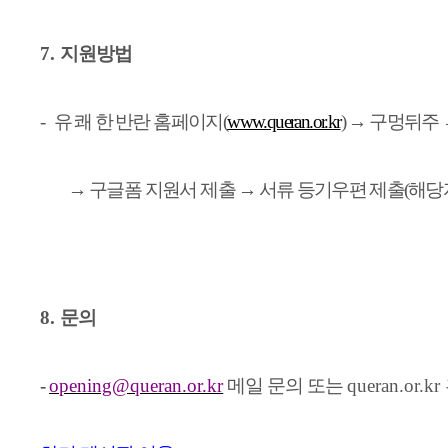
7.
지원방법
-
유쾌한
반란 홈페이지
(
www.queran.or.kr
)
→
구멍뒤주
→
구글폼 지원서 제출
→
서류 등기우편 제출
(
해당
8.
문의
-
opening@queran.or.kr
메일 문의 또는
queran.or.kr