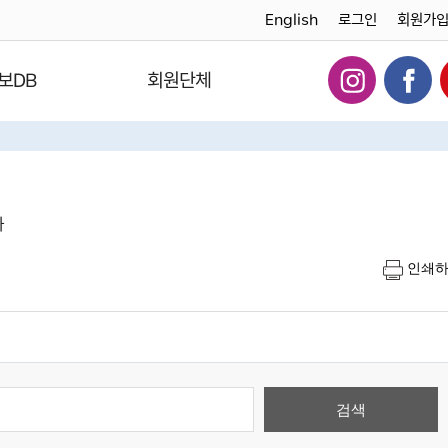
English
로그인
회원가
보DB
회원단체
다
인쇄