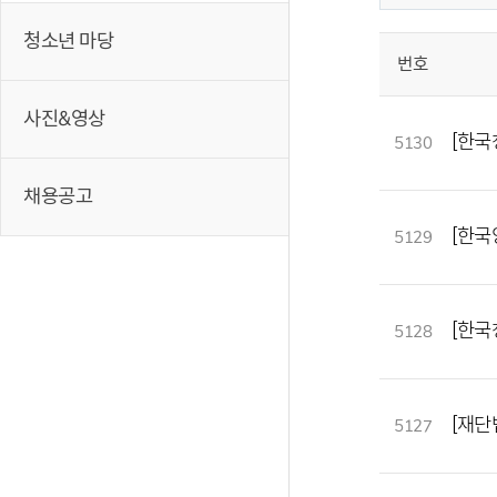
청소년 마당
번호
사진&영상
[한
5130
채용공고
[한국
5129
[한국
5128
[재단
5127