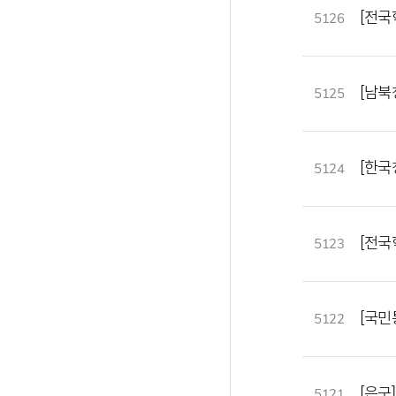
[전국
5126
[남북
5125
[한국
5124
[전국
5123
[국민
5122
[은구]
5121