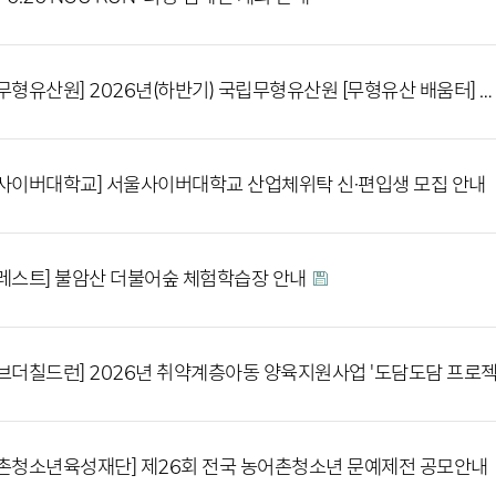
무형유산원] 2026년(하반기) 국립무형유산원 [무형유산 배움터] …
사이버대학교] 서울사이버대학교 산업체위탁 신·편입생 모집 안내
레스트] 불암산 더불어숲 체험학습장 안내
브더칠드런] 2026년 취약계층아동 양육지원사업 '도담도담 프로
촌청소년육성재단] 제26회 전국 농어촌청소년 문예제전 공모안내