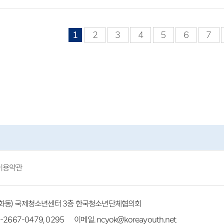
1
2
3
4
5
6
7
이용약관
(방화동) 국제청소년센터 3층 한국청소년단체협의회
-2667-0479, 0295
이메일. ncyok@koreayouth.net