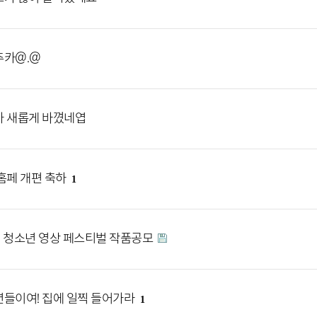
추카@.@
 새롭게 바꼈네엽
홈페 개편 축하
1
 청소년 영상 페스티벌 작품공모
들이여! 집에 일찍 들어가라
1