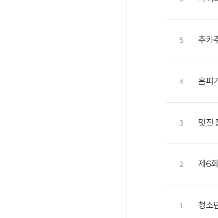
추카
5
홈피가
4
멋진 
3
제6회
2
청소년
1