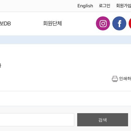
English
로그인
회원가
보DB
회원단체
다
인쇄