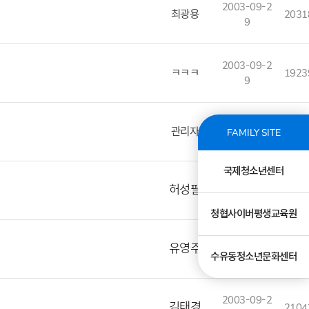
2003-09-2
최광용
2031
9
2003-09-2
ㅋㅋㅋ
1923
9
2003-09-2
관리자
2058
FAMILY SITE
9
국제청소년센터
2003-09-2
허성필
1968
9
청협사이버평생교육원
2003-09-2
유영주
1733
수유동청소년문화센터
9
2003-09-2
김태경
2104