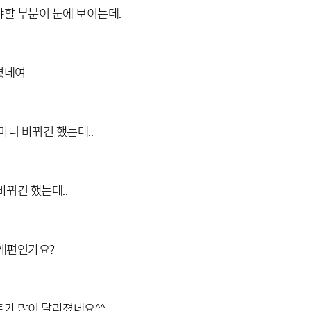
할 부분이 눈에 보이는데.
졌네여
] 마니 바뀌긴 했는데..
바뀌긴 했는데..
개편인가요?
가 많이 달라졌네요^^