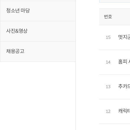
청소년 마당
번호
사진&영상
멋지
15
채용공고
홈피 
14
추카
13
캐릭
12