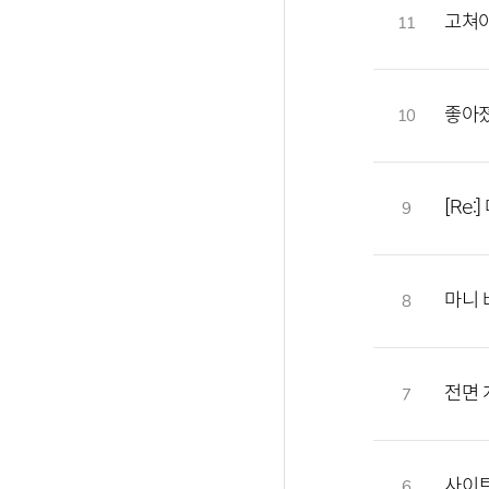
고쳐야
11
좋아
10
[Re:
9
마니 
8
전면 
7
사이트
6