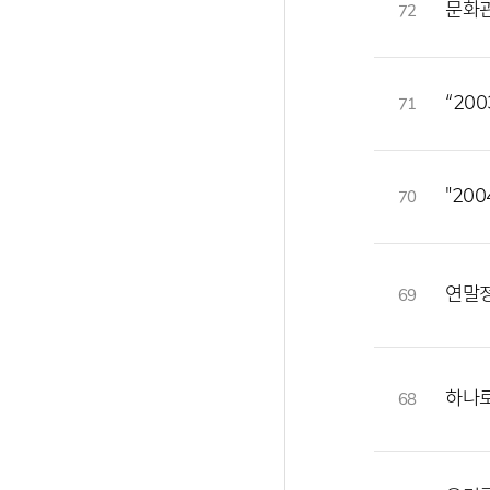
문화관
72
“20
71
"20
70
연말정
69
하나로
68