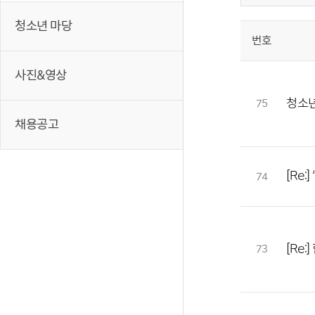
청소년 마당
번호
사진&영상
청소년
75
채용공고
[Re
74
[Re
73