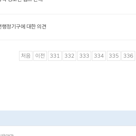
년행정기구에 대한 의견
처음
이전
331
332
333
334
335
336