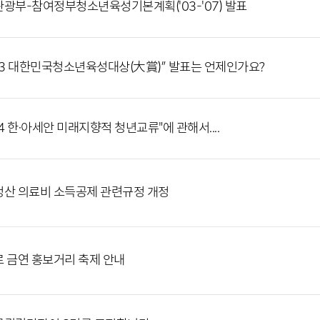
광부-참여정부청소년육성기본계획('03-'07) 발표
03 대한민국청소년육성대상(大賞)” 발표는 언제인가요?
04 한·아세안 미래지향적 청년교류"에 관해서....
산 의료비 소득공제 관련규정 개정
 금연 홍보거리 축제 안내