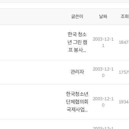
글쓴이
날짜
조회
한국 청소
2003-12-1
년 그린 캠
1847
1
프 봉사…
2003-12-1
관리자
1757
0
한국청소년
2003-12-1
단체협의회
1934
0
국제사업…
2003-12-1