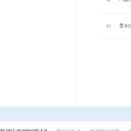
청소
61