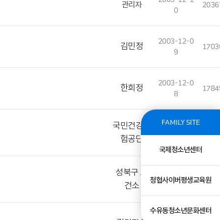
관리자
2036
0
2003-12-0
김민정
1703
9
2003-12-0
한희정
1784
8
FAMILY SITE
국민건강보
2003-12-0
1750
험공단
8
국제청소년센터
성북구 보
2003-12-0
1773
청협사이버평생교육원
건소
8
수유동청소년문화센터
2003-12-0