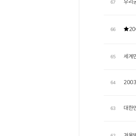
우리궁
67
★20
66
세계
65
200
64
대한민
63
겨울방
62