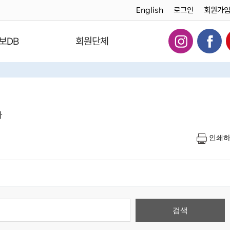
English
로그인
회원가
보DB
회원단체
다
인쇄