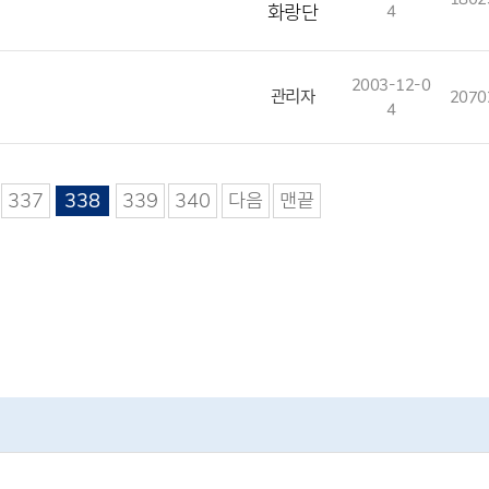
화랑단
4
2003-12-0
관리자
2070
4
337
338
339
340
다음
맨끝