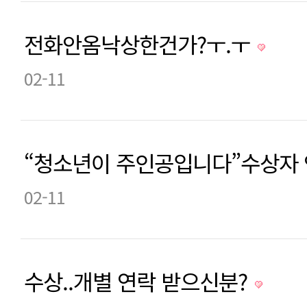
전화안옴낙상한건가?ㅜ.ㅜ
02-11
“청소년이 주인공입니다”수상자 
02-11
수상..개별 연락 받으신분?