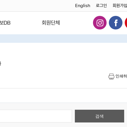
English
로그인
회원가
보DB
회원단체
다
인쇄