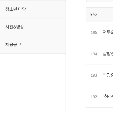
청소년 마당
번호
사진&영상
저두
195
채용공고
잘받
194
박광준
193
"청소
192