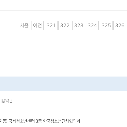
처음
이전
321
322
323
324
325
326
이용약관
(방화동) 국제청소년센터 3층 한국청소년단체협의회