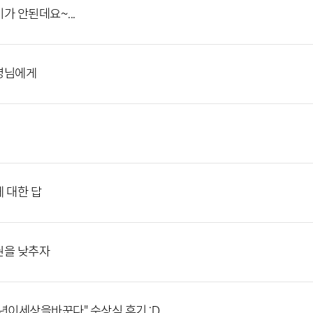
가 안된데요~...
영님에게
 대한 답
권을 낮추자
년이세상을바꾼다" 수상식 후기 :D