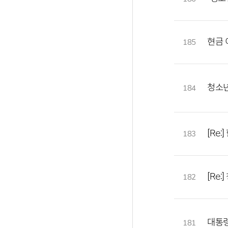
현금 
185
청소
184
[Re
183
[Re
182
대통령
181