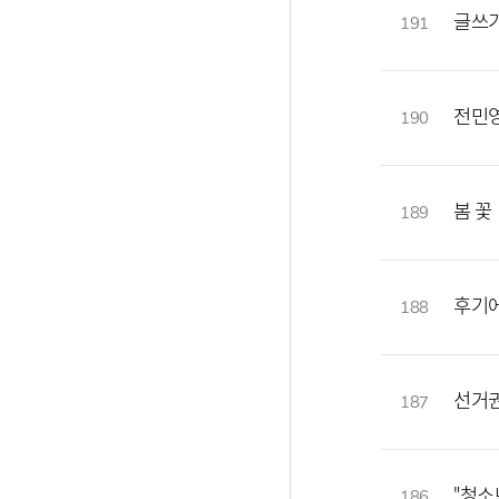
글쓰기
191
전민
190
봄 꽃
189
후기에
188
선거
187
"청소
186