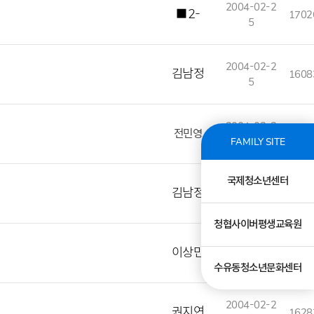
2004-02-2
■2-
1702
5
2004-02-2
김남정
1608
5
2004-02-2
전민영
2063
5
FAMILY SITE
국제청소년센터
2004-02-2
김남정
1513
5
청협사이버평생교육원
2004-02-2
이상민
1566
5
수유동청소년문화센터
2004-02-2
권지연
1628