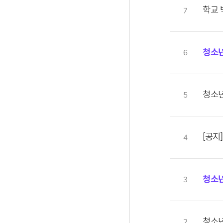
학교 
7
청소
6
청소년
5
[공지
4
청소
3
청소년
2