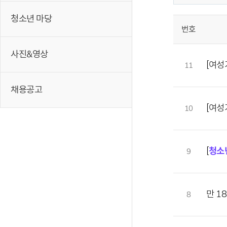
청소년 마당
번호
사진&영상
[여성
11
채용공고
[여성
10
[
청소
9
만 1
8