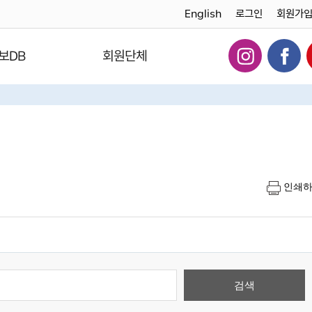
English
로그인
회원가
보DB
회원단체
인쇄