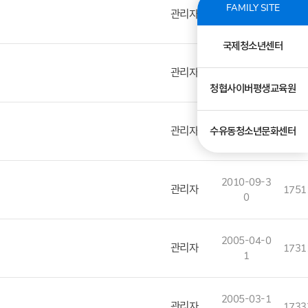
2018-01-0
FAMILY SITE
관리자
2836
8
국제청소년센터
2015-01-2
관리자
2929
9
청협사이버평생교육원
2014-07-0
관리자
수유동청소년문화센터
2227
8
2010-09-3
관리자
1751
0
2005-04-0
관리자
1731
1
2005-03-1
관리자
1733