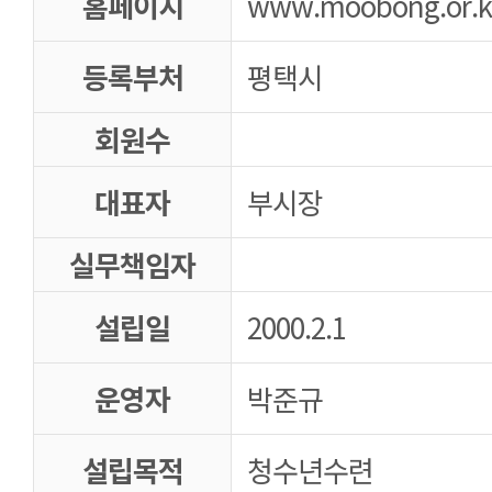
홈페이지
www.moobong.or.k
등록부처
평택시
회원수
대표자
부시장
실무책임자
설립일
2000.2.1
운영자
박준규
설립목적
청수년수련