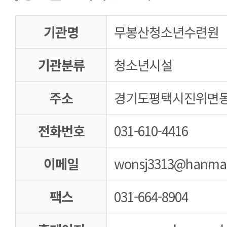
기관명
무봉산청소년수련원
기관분류
청소년시설
주소
경기도평택시진위면동
전화번호
031-610-4416
이메일
wonsj3313@hanmai
팩스
031-664-8904