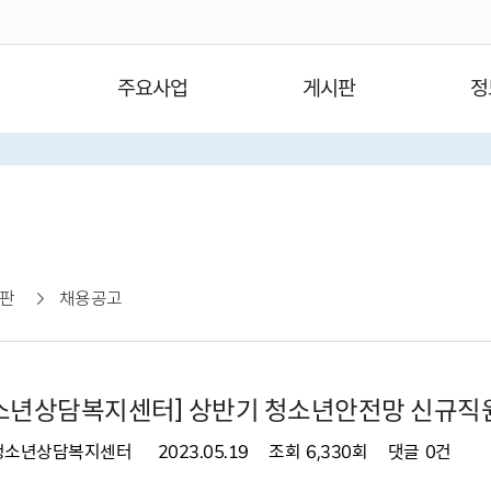
주요사업
게시판
정
판
채용공고
소년상담복지센터] 상반기 청소년안전망 신규직원
청소년상담복지센터
2023.05.19
조회
6,330회
댓글
0건