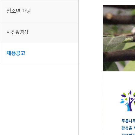
청소년 마당
사진&영상
채용공고