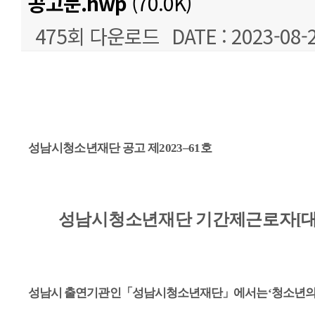
공고문.hwp
(70.0K)
475회 다운로드
DATE : 2023-08-
본문
성남시청소년재단 공고 제
2023
–
61
호
성남시청소년재단 기간제근로자
[
성남시 출연기관인
「
성남시청소년재단
」
에서는
‘
청소년의