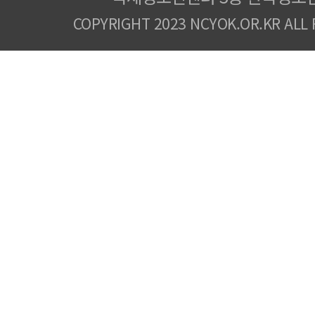
COPYRIGHT 2023 NCYOK.OR.KR ALL