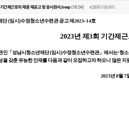
428회 다운로드
회 기간제근로자 채용 재공고 및 응시원서.hwp
(78.5K)
재단
(
임시
)
수정청소년수련관 공고 제
2023
–
14
호
2023
년 제
3
회 기간제근
관인
「
성남시청소년재단
(
임시
)
수정청소년수련관
」
에서는
‘
청소
을 갖춘 유능한 인재를 다음과 같이 모집하고자 하오니 많은 지
2023
년
8
월
7