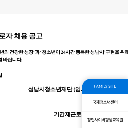
로자 채용 공고
년의 건강한 성장
’
과
‘
청소년이
24
시간 행복한 성남시
’
구현을 위
원 바랍니다
.
일
FAMILY SITE
성남시청소년재단
(
임시
)
수정청소년수련
국제청소년센터
기간제근로자 채용위원회위원
청협사이버평생교육원