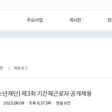
주요사업
게시판
정
판
채용공고
소년재단] 제3회 기간제근로자 공개채용
2023.08.09
조회
6,573회
댓글
0건