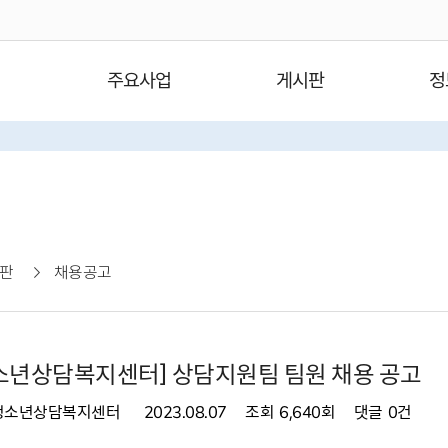
주요사업
게시판
정
판
채용공고
소년상담복지센터] 상담지원팀 팀원 채용 공고
청소년상담복지센터
2023.08.07
조회
6,640회
댓글
0건