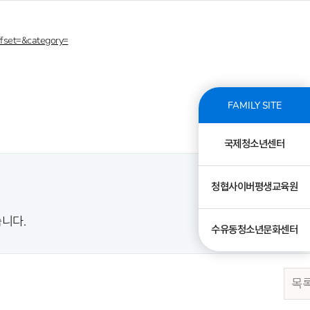
fset=&category=
FAMILY SITE
국제청소년센터
청협사이버평생교육원
니다.
수유동청소년문화센터
목