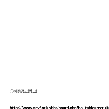
○ 채용공고(링크)
https://www.gcyf.or.kr/bbs/board.php?bo_table=recru