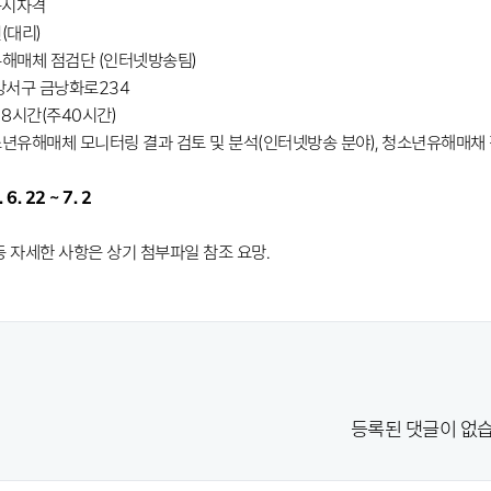
응시자격
원(대리)
유해매체 점검단 (인터넷방송팀)
 강서구 금낭화로234
 8시간(주40시간)
청소년유해매체 모니터링 결과 검토 및 분석(인터넷방송 분야), 청소년유해매채
 6. 22 ~ 7. 2
등 자세한 사항은 상기 첨부파일 참조 요망.
등록된 댓글이 없습