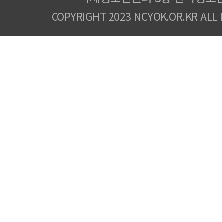
COPYRIGHT 2023 NCYOK.OR.KR ALL