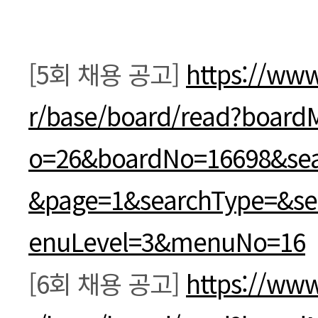
본문
[5회 채용 공고]
https://www
r/base/board/read?boar
o=26&boardNo=16698&sea
&page=1&searchType=&s
enuLevel=3&menuNo=16
[6회 채용 공고]
https://www