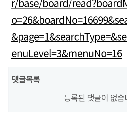
r/base/board/read?boar
o=26&boardNo=16699&sea
&page=1&searchType=&s
enuLevel=3&menuNo=16
댓글목록
등록된 댓글이 없습