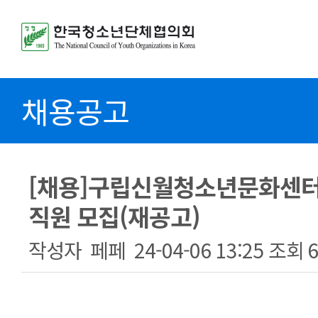
채용공고
[채용]구립신월청소년문화센터
직원 모집(재공고)
작성자
페페
24-04-06 13:25
조회