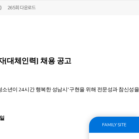
265회 다운로드
)
자
[
대체인력
]
채용 공고
청소년이
24
시간 행복한 성남시
’
구현을 위해 전문성과 참신성을
일
FAMILY SITE