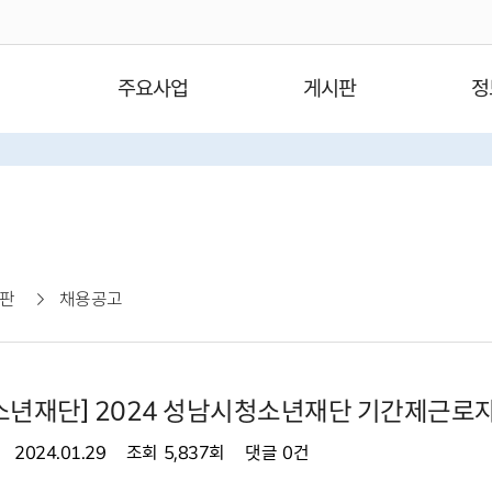
주요사업
게시판
정
판
채용공고
소년재단] 2024 성남시청소년재단 기간제근로
2024.01.29
조회
5,837회
댓글
0건