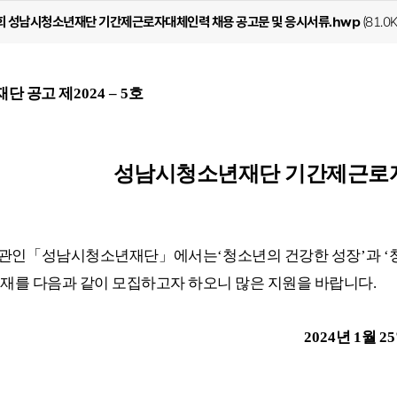
1회 성남시청소년재단 기간제근로자대체인력 채용 공고문 및 응시서류.hwp
(81.0K
단 공고 제
2024
–
5
호
성남시청소년재단 기간제근로
관인
「
성남시청소년재단
」
에서는
‘
청소년의 건강한 성장
’
과
‘
인재를 다음과 같이 모집하고자 하오니 많은 지원을 바랍니다
.
2024
년
1
월
25