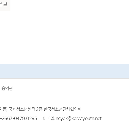
음글
이용약관
(방화동) 국제청소년센터 3층 한국청소년단체협의회
-2667-0479, 0295
이메일. ncyok@koreayouth.net