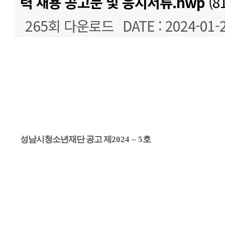
력 채용 공고문 및 응시서류.hwp
(81
265회 다운로드
DATE : 2024-01-
본문
성남시청소년재단 공고 제
2024
–
5
호