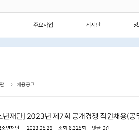
주요사업
게시판
정
판
채용공고
년재단] 2023년 제7회 공개경쟁 직원채용(공무
청소년재단
2023.05.26
조회
6,325회
댓글
0건