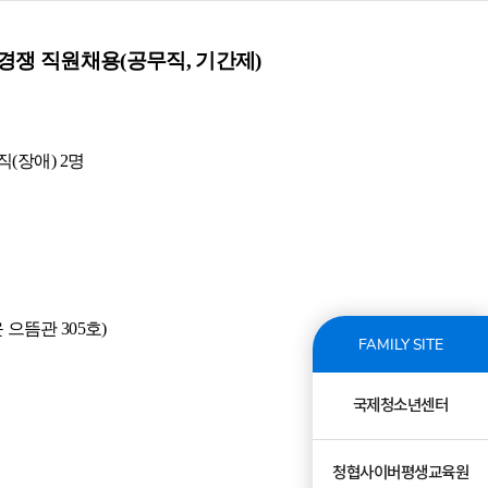
개경쟁 직원채용(공무직, 기간제)
(장애) 2명
으뜸관 305호)
FAMILY SITE
국제청소년센터
청협사이버평생교육원