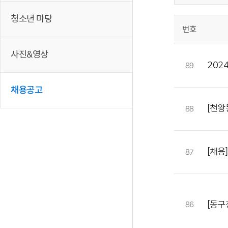
청소년 마당
번호
사진&영상
202
89
채용공고
[천왕
88
[채용
87
[동구
86