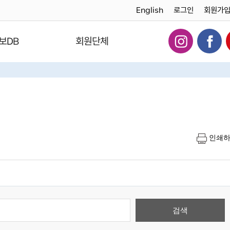
English
로그인
회원가
보DB
회원단체
인쇄