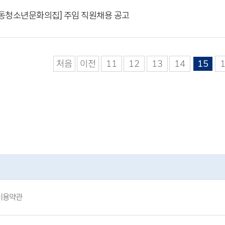
동청소년문화의집] 주임 직원채용 공고
처음
이전
11
12
13
14
15
이용약관