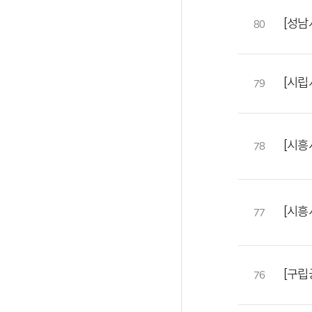
[성남
80
[시립
79
[시흥
78
[시흥
77
[구립
76