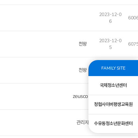
2023-12-0
600
6
2023-12-0
천왕
607
5
2023-12-0
FAMILY SITE
천왕
615
1
국제청소년센터
2023-11-2
zeuscom
633
9
청협사이버평생교육원
2023-11-2
관리자
1003
수유동청소년문화센터
4