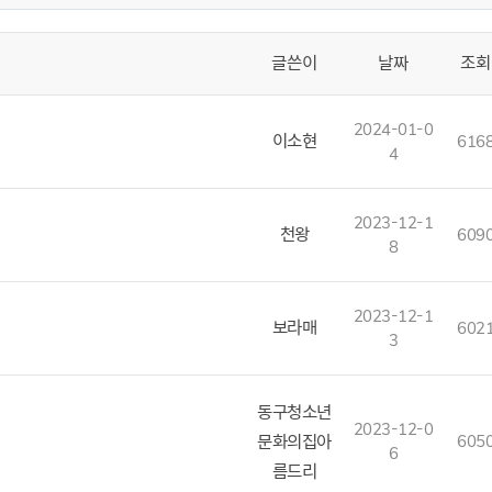
글쓴이
날짜
조회
2024-01-0
이소현
616
4
2023-12-1
천왕
609
8
2023-12-1
보라매
602
3
동구청소년
2023-12-0
문화의집아
605
6
름드리