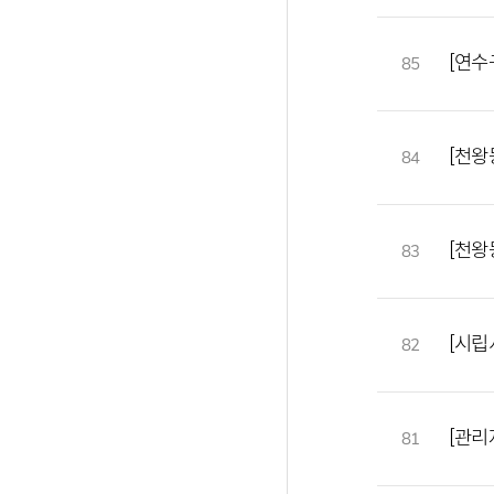
[연수
85
[천왕
84
[천왕
83
[시립
82
[관리
81