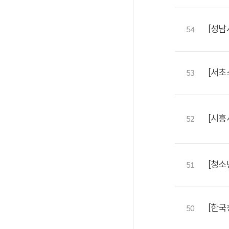
[성남
54
[서초
53
[시흥
52
[청소
51
[한국
50