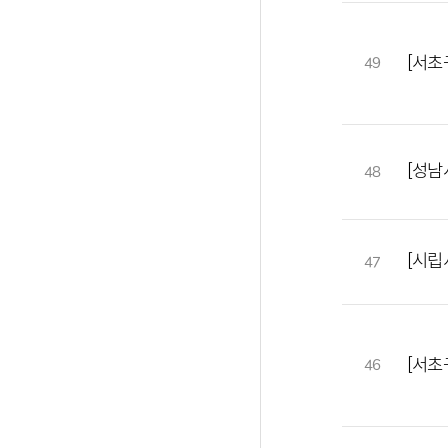
[서초
49
[성남
48
[시립
47
[서초
46