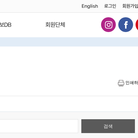
English
로그인
회원가
보DB
회원단체
인쇄