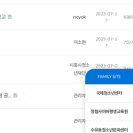
2023-07-1
공고
ncyok
698
7
2023-07-1
이소현
702
7
시흥시청소
2023-07-0
741
3
년재단
FAMILY SITE
2023-06-2
국제청소년센터
용 공…
관리자
2250
2
청협사이버평생교육원
2023-06-2
관리자
1117
1
수유동청소년문화센터