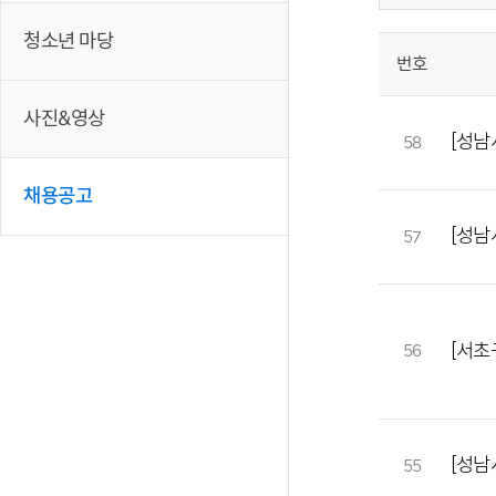
청소년 마당
번호
사진&영상
[성남
58
채용공고
[성남
57
[서초
56
[성남
55