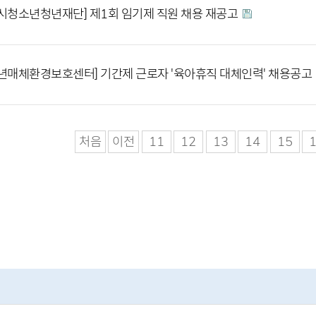
시청소년청년재단] 제1회 임기제 직원 채용 재공고
년매체환경보호센터] 기간제 근로자 '육아휴직 대체인력' 채용공고
처음
이전
11
12
13
14
15