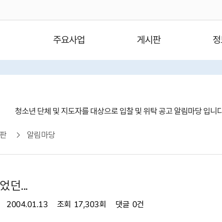
주요사업
게시판
정
청소년 단체 및 지도자를 대상으로 입찰 및 위탁 공고 알림마당 입니
판
알림마당
던...
2004.01.13
조회
17,303회
댓글
0건