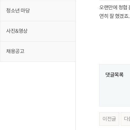
오랜만에 청협 홈
청소년 마당
연히 잘 했겠죠.
사진&영상
채용공고
댓글목록
이전글
다