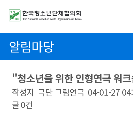
알림마당
"청소년을 위한 인형연극 워크
작성자
극단 그림연극
04-01-27 04
글
0건