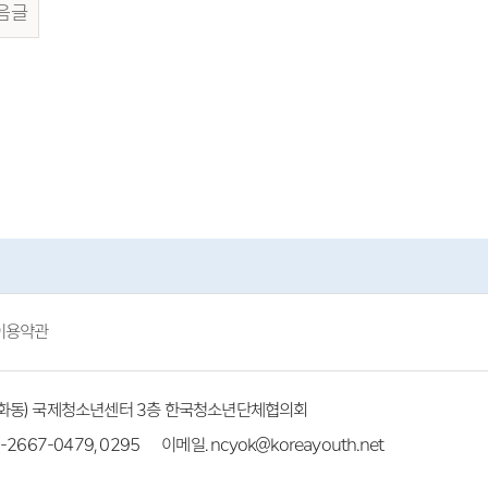
음글
이용약관
(방화동) 국제청소년센터 3층 한국청소년단체협의회
-2667-0479, 0295
이메일. ncyok@koreayouth.net