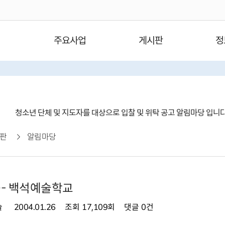
주요사업
게시판
정
청소년 단체 및 지도자를 대상으로 입찰 및 위탁 공고 알림마당 입니
판
알림마당
- 백석예술학교
술
2004.01.26
조회
17,109회
댓글
0건