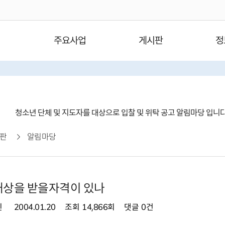
주요사업
게시판
정
청소년 단체 및 지도자를 대상으로 입찰 및 위탁 공고 알림마당 입니
판
알림마당
대상을 받을자격이 있나
민
2004.01.20
조회
14,866회
댓글
0건