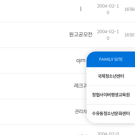
2004-02-1
ㅣ
1656
0
2004-02-1
원고공모전
1650
0
2004-02-0
FAMILY SITE
ojm
1729
9
국제청소년센터
2004-02-0
레크과
1740
8
청협사이버평생교육원
2004-02-0
관리자
2043
수유동청소년문화센터
7
2004-02-0