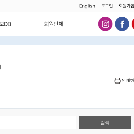
English
로그인
회원가
보DB
회원단체
다
인쇄