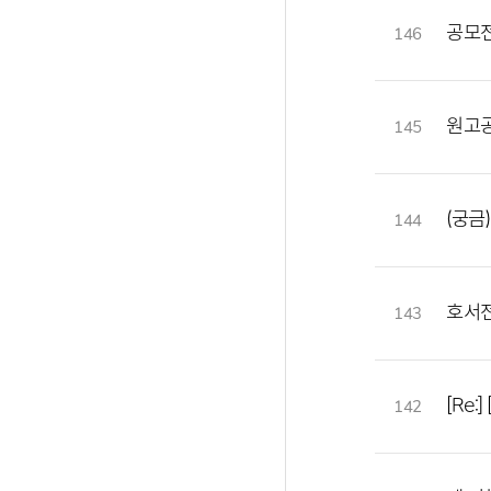
공모전
146
원고공
145
(궁금
144
호서
143
[Re
142