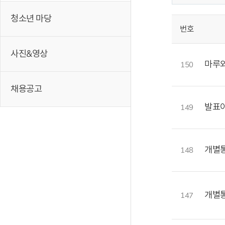
청소년 마당
번호
사진&영상
마루와
150
채용공고
발표야
149
개별통
148
개별
147