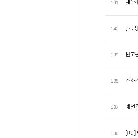
제1
141
[궁금
140
원고공
139
주소가
138
예선결
137
[Re
136