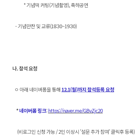
* 기념떡 커팅(기념촬영), 축하공연
- 기념만찬 및 교류(18:30~19:30)
나. 참석 요청
ㅇ
아래 네이버폼을 통해
12.1(월)까지 참석등록 요청
*
네이버폼 링크
:
https://naver.me/GBvZjc20
(비로그인 신청 가능 / 2인 이상시 '설문 추가 참여' 클릭후 등록)