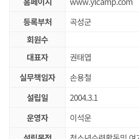
홈페이지
www.ylcamp.com
등록부처
곡성군
회원수
대표자
권태엽
실무책임자
손용철
설립일
2004.3.1
운영자
이석운
설립목적
청소년수련활동및 여