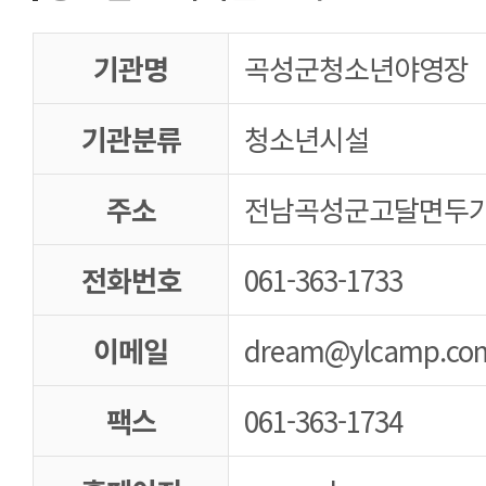
기관명
곡성군청소년야영장
기관분류
청소년시설
주소
전남곡성군고달면두가리
전화번호
061-363-1733
이메일
dream@ylcamp.co
팩스
061-363-1734